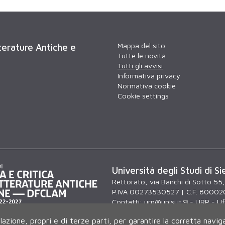
Mappa del sito
tterature Antiche e
Tutte le novità
Tutti gli avvisi
Informativa privacy
Normativa cookie
Cookie settings
Università degli Studi di Si
Rettorato, via Banchi di Sotto 55
P.IVA 00273530527 | C.F. 80002
Contatti:
urp@unisi.it
- URP - Uff
lunedì al venerdì dalle 9.30 alle 10
ilazione, propri e di terze parti, per garantire la corretta navig