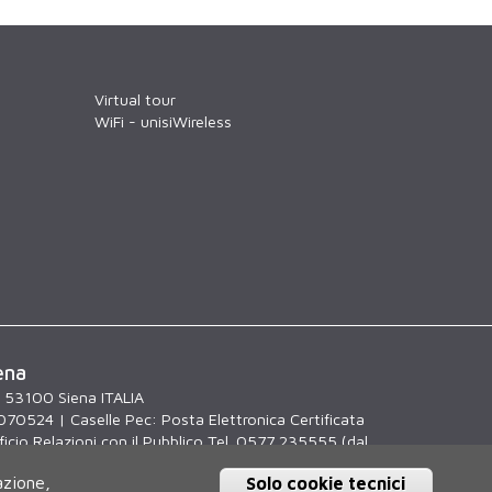
Virtual tour
WiFi - unisiWireless
ena
, 53100 Siena ITALIA
070524 | Caselle Pec:
Posta Elettronica Certificata
icio Relazioni con il Pubblico Tel. 0577 235555 (dal
.30)
azione,
Solo cookie tecnici