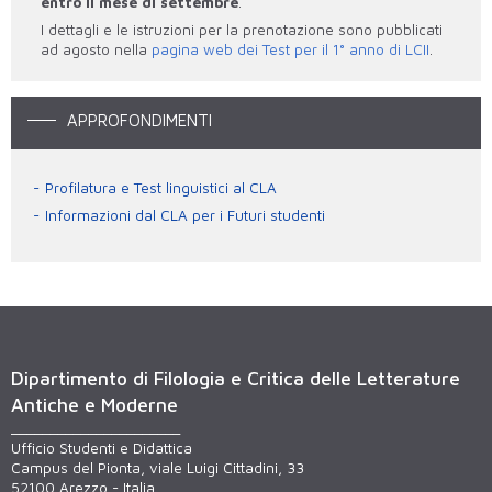
entro il mese di settembre
.
I dettagli e le istruzioni per la prenotazione sono pubblicati
ad agosto nella
pagina web dei Test per il 1° anno di LCII
.
APPROFONDIMENTI
Profilatura e Test linguistici al CLA
Informazioni dal CLA per i Futuri studenti
Dipartimento di Filologia e Critica delle Letterature
Antiche e Moderne
______________________
Ufficio Studenti e Didattica
Campus del Pionta, viale Luigi Cittadini, 33
52100 Arezzo - Italia