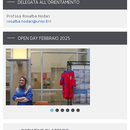
DELEGATA ALL'ORIENTAMENTO
Prof.ssa Rosalba Nodari
rosalba.nodari@unisi.it
OPEN DAY FEBBRAIO 2025
img-20250225-wa0007.jpg
2