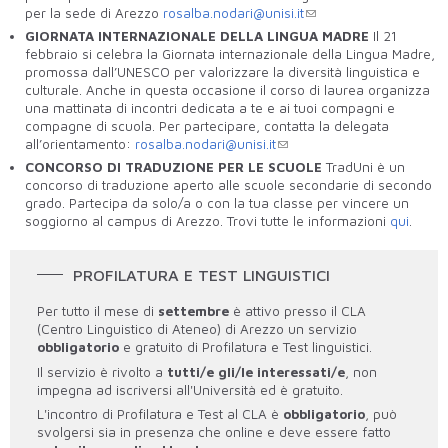
per la sede di Arezzo
rosalba.nodari@unisi.it
GIORNATA INTERNAZIONALE DELLA LINGUA MADRE
Il 21
febbraio si celebra la Giornata internazionale della Lingua Madre,
promossa dall’UNESCO per valorizzare la diversità linguistica e
culturale. Anche in questa occasione il corso di laurea organizza
una mattinata di incontri dedicata a te e ai tuoi compagni e
compagne di scuola. Per partecipare, contatta la delegata
all’orientamento:
rosalba.nodari@unisi.it
CONCORSO DI TRADUZIONE PER LE SCUOLE
TradUni è un
concorso di traduzione aperto alle scuole secondarie di secondo
grado. Partecipa da solo/a o con la tua classe per vincere un
soggiorno al campus di Arezzo. Trovi tutte le informazioni
qui
.
PROFILATURA E TEST LINGUISTICI
Per tutto il mese di
settembre
è attivo presso il CLA
(Centro Linguistico di Ateneo) di Arezzo un servizio
obbligatorio
e gratuito di Profilatura e Test linguistici.
Il servizio è rivolto a
tutti/e gli/le interessati/e
, non
impegna ad iscriversi all'Università ed è gratuito.
L'incontro di Profilatura e Test al CLA è
obbligatorio
, può
svolgersi sia in presenza che online e deve essere fatto