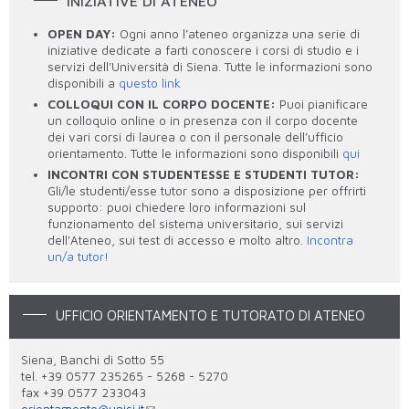
INIZIATIVE DI ATENEO
OPEN DAY:
Ogni anno l’ateneo organizza una serie di
iniziative dedicate a farti conoscere i corsi di studio e i
servizi dell'Università di Siena. Tutte le informazioni sono
disponibili a
questo link
COLLOQUI CON IL CORPO DOCENTE:
Puoi pianificare
un colloquio online o in presenza con il corpo docente
dei vari corsi di laurea o con il personale dell’ufficio
orientamento. Tutte le informazioni sono disponibili
qui
INCONTRI CON STUDENTESSE E STUDENTI TUTOR:
Gli/le studenti/esse tutor sono a disposizione per offrirti
supporto: puoi chiedere loro informazioni sul
funzionamento del sistema universitario, sui servizi
dell'Ateneo, sui test di accesso e molto altro.
Incontra
un/a tutor!
UFFICIO ORIENTAMENTO E TUTORATO DI ATENEO
Siena, Banchi di Sotto 55
tel. +39 0577 235265 - 5268 - 5270
fax +39 0577 233043
orientamento@unisi.it