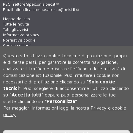
PEC:
rettore@pec.unisipec.it
Email:
didattica.campusarezzo@unisi.it
Mappa del sito
Tutte le novità
Tutti gli avvisi
Informativa privacy
Normativa cookie
Cookie settings
Virtual tour
Questo sito utilizza cookie tecnici e di profilazione, propri
WiFi - unisiWireless
e di terze parti, per garantire la corretta navigazione,
analizzare il traffico e misurare l'efficacia delle attività di
comunicazione istituzionale.
Puoi rifiutare i cookie non
necessari e di profilazione cliccando su
“Solo cookie
tecnici”
.
Puoi scegliere di acconsentirne l’utilizzo cliccando
su
“Accetta tutti”
oppure puoi personalizzare le tue
scelte cliccando su
“Personalizza”
.
Università degli Studi di Siena
Per maggiori informazioni leggi la nostra
Privacy e cookie
Rettorato, via Banchi di Sotto 55, 53100 Siena ITALIA
policy
P.IVA 00273530527 | C.F. 80002070524 | Caselle Pec:
Posta
Elettronica Certificata
Contatti:
urp@unisi.it
- URP - Ufficio Relazioni con il Pubblico Tel.
0577 235555 (dal lunedì al venerdì dalle 9.30 alle 10.30)