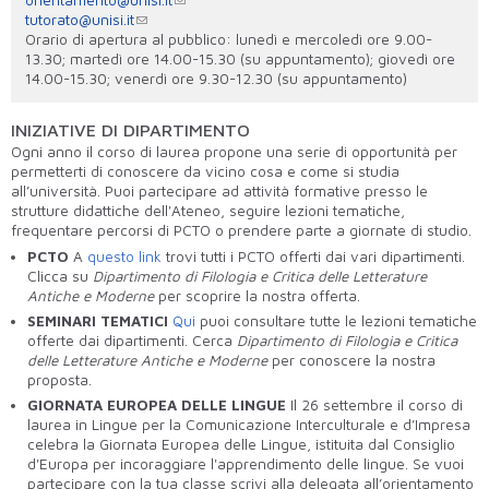
tutorato@unisi.it
Orario di apertura al pubblico: lunedì e mercoledì ore 9.00-
13.30; martedì ore 14.00-15.30 (su appuntamento); giovedì ore
14.00-15.30; venerdì ore 9.30-12.30 (su appuntamento)
INIZIATIVE DI DIPARTIMENTO
Ogni anno il corso di laurea propone una serie di opportunità per
permetterti di conoscere da vicino cosa e come si studia
all’università. Puoi partecipare ad attività formative presso le
strutture didattiche dell'Ateneo, seguire lezioni tematiche,
frequentare percorsi di PCTO o prendere parte a giornate di studio.
PCTO
A
questo link
trovi tutti i PCTO offerti dai vari dipartimenti.
Clicca su
Dipartimento di Filologia e Critica delle Letterature
Antiche e Moderne
per scoprire la nostra offerta.
SEMINARI TEMATICI
Qui
puoi consultare tutte le lezioni tematiche
offerte dai dipartimenti. Cerca
Dipartimento di Filologia e Critica
delle Letterature Antiche e Moderne
per conoscere la nostra
proposta.
GIORNATA EUROPEA DELLE LINGUE
Il 26 settembre il corso di
laurea in Lingue per la Comunicazione Interculturale e d’Impresa
celebra la Giornata Europea delle Lingue, istituita dal Consiglio
d'Europa per incoraggiare l'apprendimento delle lingue. Se vuoi
partecipare con la tua classe scrivi alla delegata all’orientamento